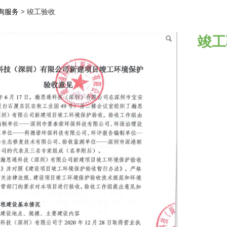
收
询服务
>
竣工验收
竣工